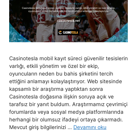
Casinotesla mobil kayıt süreci güvenilir tesislerin
varlığı, etkili yönetim ve özel bir ekip,
oyuncuların neden bu bahis şirketini tercih
ettiğini anlamayı kolaylaştırıyor. Web sitesinde
kapsamlı bir araştırma yaptıktan sonra
Casinotesla doğasına ilişkin soruya açık ve
tarafsız bir yanıt buldum. Araştırmamız çevrimiçi
forumlarda veya sosyal medya platformlarında
herhangi bir olumsuz ifadeyi ortaya çıkarmadı.
Mevcut giriş bilgilerinizi …
Devamını oku