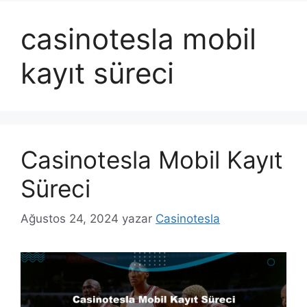
casinotesla mobil
kayıt süreci
Casinotesla Mobil Kayıt
Süreci
Ağustos 24, 2024
yazar
Casinotesla