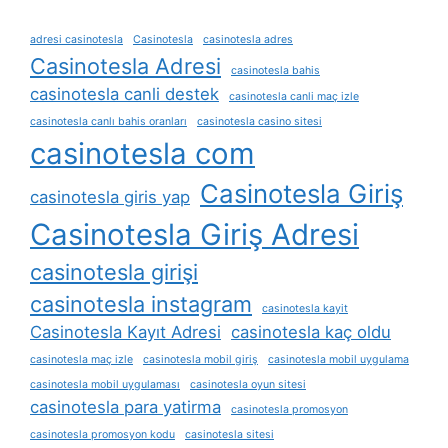
adresi casinotesla
Casinotesla
casinotesla adres
Casinotesla Adresi
casinotesla bahis
casinotesla canli destek
casinotesla canli maç izle
casinotesla canlı bahis oranları
casinotesla casino sitesi
casinotesla com
Casinotesla Giriş
casinotesla giris yap
Casinotesla Giriş Adresi
casinotesla girişi
casinotesla instagram
casinotesla kayit
Casinotesla Kayıt Adresi
casinotesla kaç oldu
casinotesla maç izle
casinotesla mobil giriş
casinotesla mobil uygulama
casinotesla mobil uygulaması
casinotesla oyun sitesi
casinotesla para yatirma
casinotesla promosyon
casinotesla promosyon kodu
casinotesla sitesi