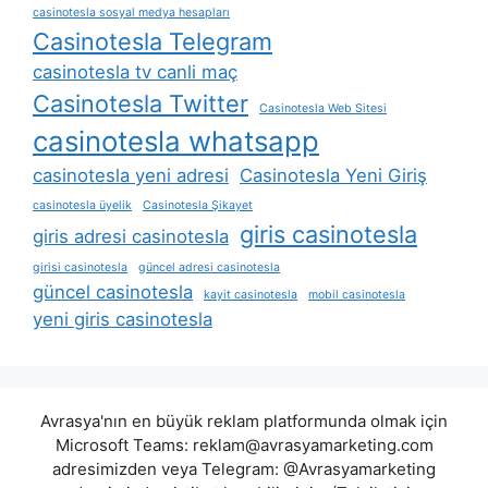
casinotesla sosyal medya hesapları
Casinotesla Telegram
casinotesla tv canli maç
Casinotesla Twitter
Casinotesla Web Sitesi
casinotesla whatsapp
casinotesla yeni adresi
Casinotesla Yeni Giriş
casinotesla üyelik
Casinotesla Şikayet
giris casinotesla
giris adresi casinotesla
girisi casinotesla
güncel adresi casinotesla
güncel casinotesla
kayit casinotesla
mobil casinotesla
yeni giris casinotesla
Avrasya'nın en büyük reklam platformunda olmak için
Microsoft Teams:
reklam@avrasyamarketing.com
adresimizden veya Telegram: @Avrasyamarketing