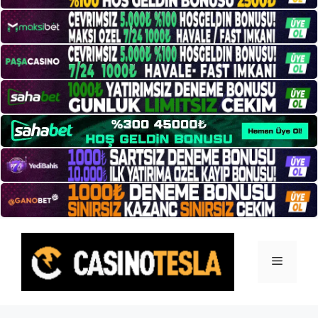
İçeriğe
atla
Menü