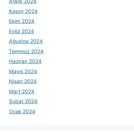
Aralık 2024
Kasım 2024
Ekim 2024
Eylül 2024
Ağustos 2024
Temmuz 2024
Haziran 2024
Mayıs 2024
Nisan 2024
Mart 2024
Şubat 2024
Ocak 2024