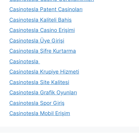
Casinotesla Patent Casinoları
Casinotesla Kaliteli Bahis
Casinotesla Casino Erişimi
Casinotesla Üye Girişi
Casinotesla Şifre Kurtarma
Casinotesla
Casinotesla Krupiye Hizmeti
Casinotesla Site Kalitesi
Casinotesla Grafik Oyunları
Casinotesla Spor Giriş
Casinotesla Mobil Erişim