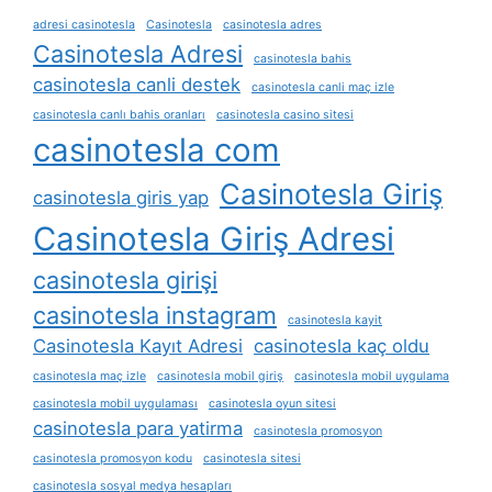
adresi casinotesla
Casinotesla
casinotesla adres
Casinotesla Adresi
casinotesla bahis
casinotesla canli destek
casinotesla canli maç izle
casinotesla canlı bahis oranları
casinotesla casino sitesi
casinotesla com
Casinotesla Giriş
casinotesla giris yap
Casinotesla Giriş Adresi
casinotesla girişi
casinotesla instagram
casinotesla kayit
Casinotesla Kayıt Adresi
casinotesla kaç oldu
casinotesla maç izle
casinotesla mobil giriş
casinotesla mobil uygulama
casinotesla mobil uygulaması
casinotesla oyun sitesi
casinotesla para yatirma
casinotesla promosyon
casinotesla promosyon kodu
casinotesla sitesi
casinotesla sosyal medya hesapları