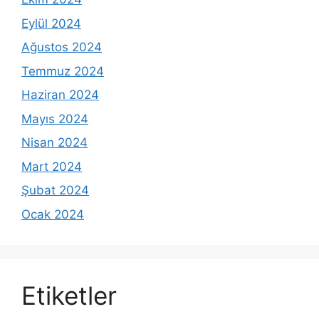
Eylül 2024
Ağustos 2024
Temmuz 2024
Haziran 2024
Mayıs 2024
Nisan 2024
Mart 2024
Şubat 2024
Ocak 2024
Etiketler