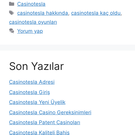
Kategoriler
Casinotesla
Etiketler
casinotesla hakkında
,
casinotesla kaç oldu
,
casinotesla oyunları
Yorum yap
Son Yazılar
Casinotesla Adresi
Casinotesla Giriş
Casinotesla Yeni Üyelik
Casinotesla Casino Gereksinimleri
Casinotesla Patent Casinoları
Casinotesla Kaliteli Bahis