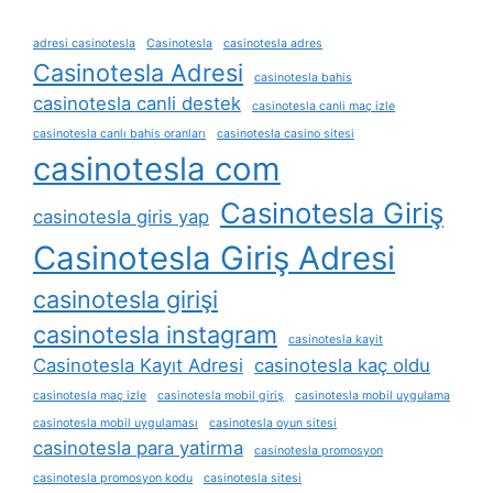
adresi casinotesla
Casinotesla
casinotesla adres
Casinotesla Adresi
casinotesla bahis
casinotesla canli destek
casinotesla canli maç izle
casinotesla canlı bahis oranları
casinotesla casino sitesi
casinotesla com
Casinotesla Giriş
casinotesla giris yap
Casinotesla Giriş Adresi
casinotesla girişi
casinotesla instagram
casinotesla kayit
Casinotesla Kayıt Adresi
casinotesla kaç oldu
casinotesla maç izle
casinotesla mobil giriş
casinotesla mobil uygulama
casinotesla mobil uygulaması
casinotesla oyun sitesi
casinotesla para yatirma
casinotesla promosyon
casinotesla promosyon kodu
casinotesla sitesi