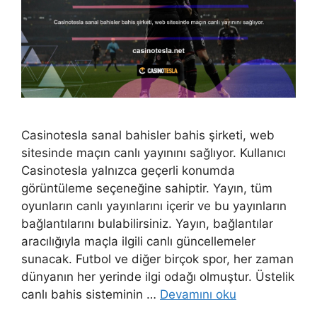
Casinotesla sanal bahisler bahis şirketi, web
sitesinde maçın canlı yayınını sağlıyor. Kullanıcı
Casinotesla yalnızca geçerli konumda
görüntüleme seçeneğine sahiptir. Yayın, tüm
oyunların canlı yayınlarını içerir ve bu yayınların
bağlantılarını bulabilirsiniz. Yayın, bağlantılar
aracılığıyla maçla ilgili canlı güncellemeler
sunacak. Futbol ve diğer birçok spor, her zaman
dünyanın her yerinde ilgi odağı olmuştur. Üstelik
canlı bahis sisteminin …
Devamını oku