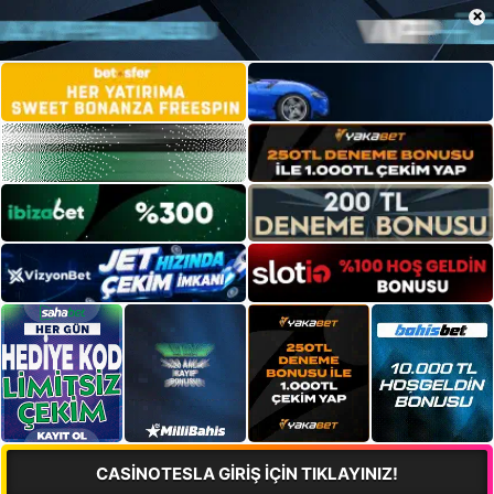
×
CASİNOTESLA GİRİŞ İÇİN TIKLAYINIZ!