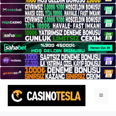
İçeriğe
atla
Menü