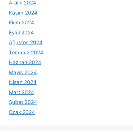
Aralık 2024
Kasım 2024
Ekim 2024
Eylül 2024
Ağustos 2024
Temmuz 2024
Haziran 2024
Mayıs 2024
Nisan 2024
Mart 2024
Şubat 2024
Ocak 2024