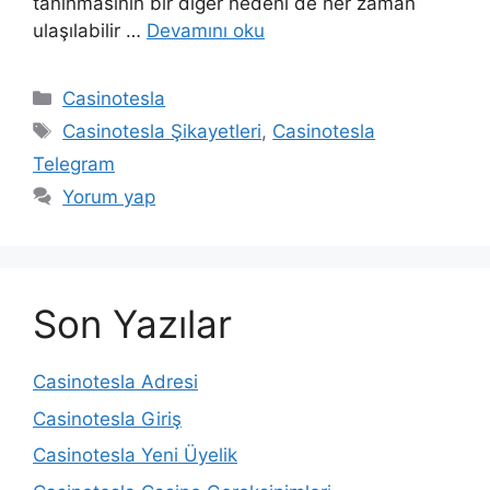
tanınmasının bir diğer nedeni de her zaman
ulaşılabilir …
Devamını oku
Kategoriler
Casinotesla
Etiketler
Casinotesla Şikayetleri
,
Casinotesla
Telegram
Yorum yap
Son Yazılar
Casinotesla Adresi
Casinotesla Giriş
Casinotesla Yeni Üyelik