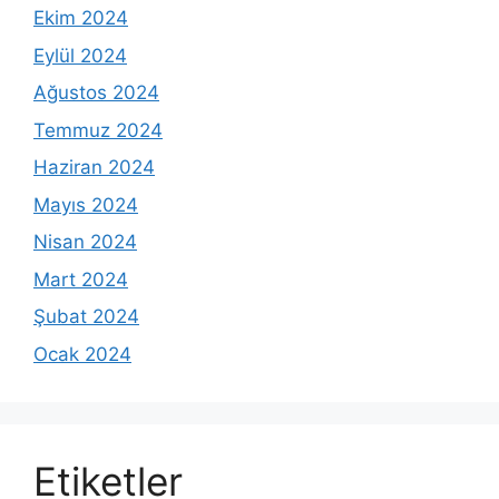
Ekim 2024
Eylül 2024
Ağustos 2024
Temmuz 2024
Haziran 2024
Mayıs 2024
Nisan 2024
Mart 2024
Şubat 2024
Ocak 2024
Etiketler