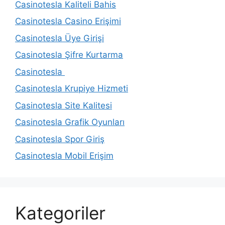
Casinotesla Kaliteli Bahis
Casinotesla Casino Erişimi
Casinotesla Üye Girişi
Casinotesla Şifre Kurtarma
Casinotesla
Casinotesla Krupiye Hizmeti
Casinotesla Site Kalitesi
Casinotesla Grafik Oyunları
Casinotesla Spor Giriş
Casinotesla Mobil Erişim
Kategoriler