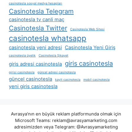
casinotesla sosyal medya hesapları
Casinotesla Telegram
casinotesla tv canli maç
Casinotesla Twitter
Casinotesla Web Sitesi
casinotesla whatsapp
casinotesla yeni adresi
Casinotesla Yeni Giriş
casinotesla üyelik
Casinotesla Şikayet
giris casinotesla
giris adresi casinotesla
girisi casinotesla
güncel adresi casinotesla
güncel casinotesla
kayit casinotesla
mobil casinotesla
yeni giris casinotesla
Avrasya'nın en büyük reklam platformunda olmak için
Microsoft Teams:
reklam@avrasyamarketing.com
adresimizden veya Telegram: @Avrasyamarketing