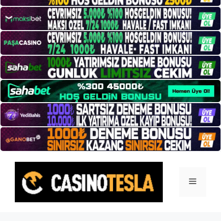
İçeriğe
atla
Menü