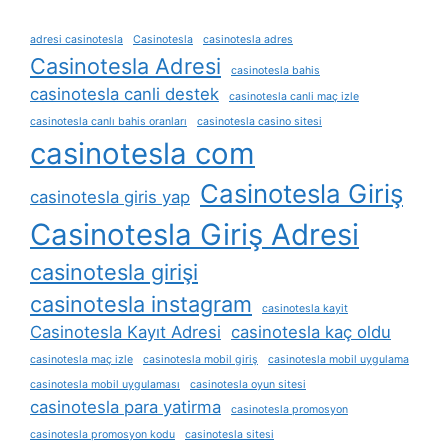
adresi casinotesla
Casinotesla
casinotesla adres
Casinotesla Adresi
casinotesla bahis
casinotesla canli destek
casinotesla canli maç izle
casinotesla canlı bahis oranları
casinotesla casino sitesi
casinotesla com
Casinotesla Giriş
casinotesla giris yap
Casinotesla Giriş Adresi
casinotesla girişi
casinotesla instagram
casinotesla kayit
Casinotesla Kayıt Adresi
casinotesla kaç oldu
casinotesla maç izle
casinotesla mobil giriş
casinotesla mobil uygulama
casinotesla mobil uygulaması
casinotesla oyun sitesi
casinotesla para yatirma
casinotesla promosyon
casinotesla promosyon kodu
casinotesla sitesi