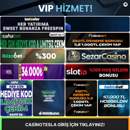
×
CASİNOTESLA GİRİŞ İÇİN TIKLAYINIZ!