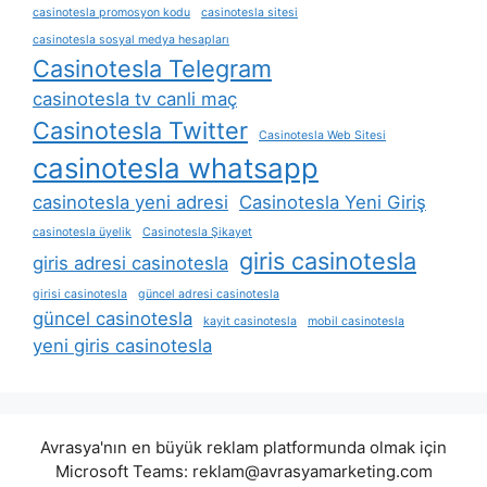
casinotesla promosyon kodu
casinotesla sitesi
casinotesla sosyal medya hesapları
Casinotesla Telegram
casinotesla tv canli maç
Casinotesla Twitter
Casinotesla Web Sitesi
casinotesla whatsapp
casinotesla yeni adresi
Casinotesla Yeni Giriş
casinotesla üyelik
Casinotesla Şikayet
giris casinotesla
giris adresi casinotesla
girisi casinotesla
güncel adresi casinotesla
güncel casinotesla
kayit casinotesla
mobil casinotesla
yeni giris casinotesla
Avrasya'nın en büyük reklam platformunda olmak için
Microsoft Teams:
reklam@avrasyamarketing.com