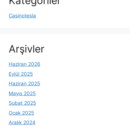
Kategoriler
Casinotesla
Arşivler
Haziran 2026
Eylül 2025
Haziran 2025
Mayıs 2025
Şubat 2025
Ocak 2025
Aralık 2024