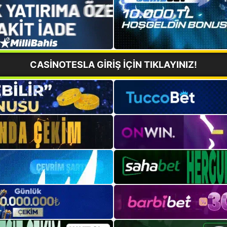
CASİNOTESLA GİRİŞ İÇİN TIKLAYINIZ!