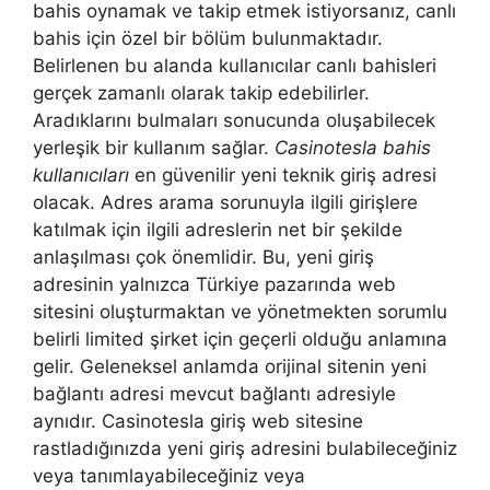
bahis oynamak ve takip etmek istiyorsanız, canlı
bahis için özel bir bölüm bulunmaktadır.
Belirlenen bu alanda kullanıcılar canlı bahisleri
gerçek zamanlı olarak takip edebilirler.
Aradıklarını bulmaları sonucunda oluşabilecek
yerleşik bir kullanım sağlar.
Casinotesla bahis
kullanıcıları
en güvenilir yeni teknik giriş adresi
olacak. Adres arama sorunuyla ilgili girişlere
katılmak için ilgili adreslerin net bir şekilde
anlaşılması çok önemlidir. Bu, yeni giriş
adresinin yalnızca Türkiye pazarında web
sitesini oluşturmaktan ve yönetmekten sorumlu
belirli limited şirket için geçerli olduğu anlamına
gelir. Geleneksel anlamda orijinal sitenin yeni
bağlantı adresi mevcut bağlantı adresiyle
aynıdır. Casinotesla giriş web sitesine
rastladığınızda yeni giriş adresini bulabileceğiniz
veya tanımlayabileceğiniz veya