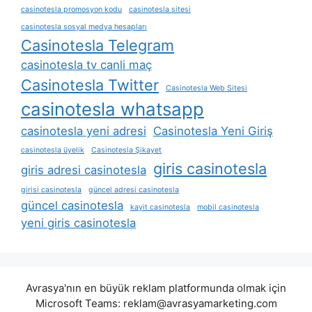
casinotesla promosyon kodu
casinotesla sitesi
casinotesla sosyal medya hesapları
Casinotesla Telegram
casinotesla tv canli maç
Casinotesla Twitter
Casinotesla Web Sitesi
casinotesla whatsapp
casinotesla yeni adresi
Casinotesla Yeni Giriş
casinotesla üyelik
Casinotesla Şikayet
giris casinotesla
giris adresi casinotesla
girisi casinotesla
güncel adresi casinotesla
güncel casinotesla
kayit casinotesla
mobil casinotesla
yeni giris casinotesla
Avrasya'nın en büyük reklam platformunda olmak için
Microsoft Teams:
reklam@avrasyamarketing.com