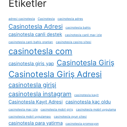
Etiketler
adresi casinotesla
Casinotesla
casinotesla adres
Casinotesla Adresi
casinotesla bahis
casinotesla canli destek
casinotesla canli maç izle
casinotesla canlı bahis oranları
casinotesla casino sitesi
casinotesla com
Casinotesla Giriş
casinotesla giris yap
Casinotesla Giriş Adresi
casinotesla girişi
casinotesla instagram
casinotesla kayit
Casinotesla Kayıt Adresi
casinotesla kaç oldu
casinotesla maç izle
casinotesla mobil giriş
casinotesla mobil uygulama
casinotesla mobil uygulaması
casinotesla oyun sitesi
casinotesla para yatirma
casinotesla promosyon