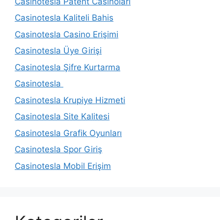
Casinotesla Patent Casinoları
Casinotesla Kaliteli Bahis
Casinotesla Casino Erişimi
Casinotesla Üye Girişi
Casinotesla Şifre Kurtarma
Casinotesla
Casinotesla Krupiye Hizmeti
Casinotesla Site Kalitesi
Casinotesla Grafik Oyunları
Casinotesla Spor Giriş
Casinotesla Mobil Erişim