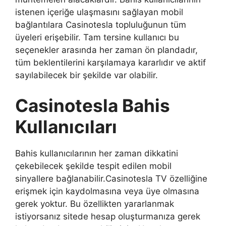
istenen içeriğe ulaşmasını sağlayan mobil
bağlantılara Casinotesla topluluğunun tüm
üyeleri erişebilir. Tam tersine kullanıcı bu
seçenekler arasında her zaman ön plandadır,
tüm beklentilerini karşılamaya kararlıdır ve aktif
sayılabilecek bir şekilde var olabilir.
Casinotesla Bahis
Kullanıcıları
Bahis kullanıcılarının her zaman dikkatini
çekebilecek şekilde tespit edilen mobil
sinyallere bağlanabilir.Casinotesla TV özelliğine
erişmek için kaydolmasına veya üye olmasına
gerek yoktur. Bu özellikten yararlanmak
istiyorsanız sitede hesap oluşturmanıza gerek