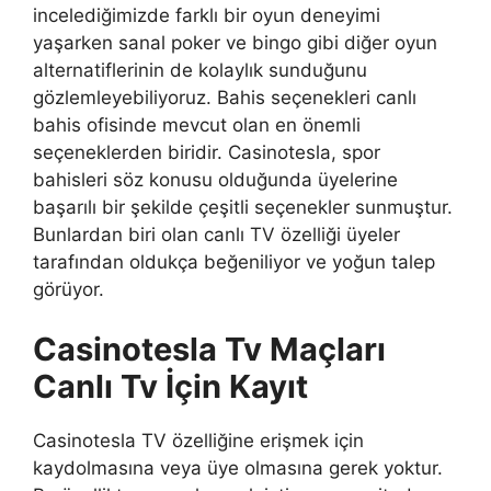
incelediğimizde farklı bir oyun deneyimi
yaşarken sanal poker ve bingo gibi diğer oyun
alternatiflerinin de kolaylık sunduğunu
gözlemleyebiliyoruz. Bahis seçenekleri canlı
bahis ofisinde mevcut olan en önemli
seçeneklerden biridir. Casinotesla, spor
bahisleri söz konusu olduğunda üyelerine
başarılı bir şekilde çeşitli seçenekler sunmuştur.
Bunlardan biri olan canlı TV özelliği üyeler
tarafından oldukça beğeniliyor ve yoğun talep
görüyor.
Casinotesla Tv Maçları
Canlı Tv İçin Kayıt
Casinotesla TV özelliğine erişmek için
kaydolmasına veya üye olmasına gerek yoktur.