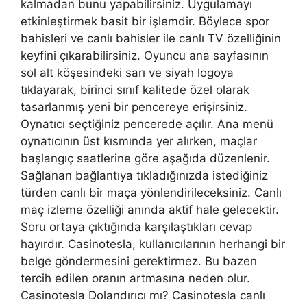
kalmadan bunu yapabilirsiniz. Uygulamayı
etkinleştirmek basit bir işlemdir. Böylece spor
bahisleri ve canlı bahisler ile canlı TV özelliğinin
keyfini çıkarabilirsiniz. Oyuncu ana sayfasının
sol alt köşesindeki sarı ve siyah logoya
tıklayarak, birinci sınıf kalitede özel olarak
tasarlanmış yeni bir pencereye erişirsiniz.
Oynatıcı seçtiğiniz pencerede açılır. Ana menü
oynatıcının üst kısmında yer alırken, maçlar
başlangıç ​​saatlerine göre aşağıda düzenlenir.
Sağlanan bağlantıya tıkladığınızda istediğiniz
türden canlı bir maça yönlendirileceksiniz. Canlı
maç izleme özelliği anında aktif hale gelecektir.
Soru ortaya çıktığında karşılaştıkları cevap
hayırdır. Casinotesla, kullanıcılarının herhangi bir
belge göndermesini gerektirmez. Bu bazen
tercih edilen oranın artmasına neden olur.
Casinotesla Dolandırıcı mı? Casinotesla canlı