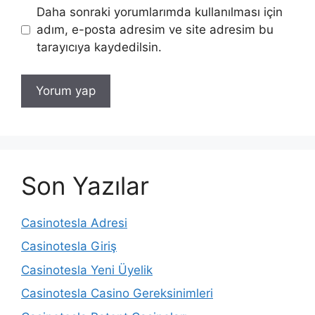
Daha sonraki yorumlarımda kullanılması için
adım, e-posta adresim ve site adresim bu
tarayıcıya kaydedilsin.
Son Yazılar
Casinotesla Adresi
Casinotesla Giriş
Casinotesla Yeni Üyelik
Casinotesla Casino Gereksinimleri