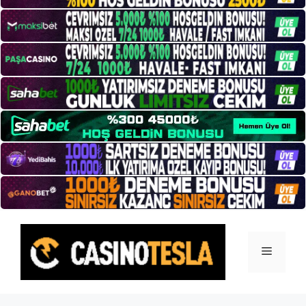
İçeriğe
atla
Menü