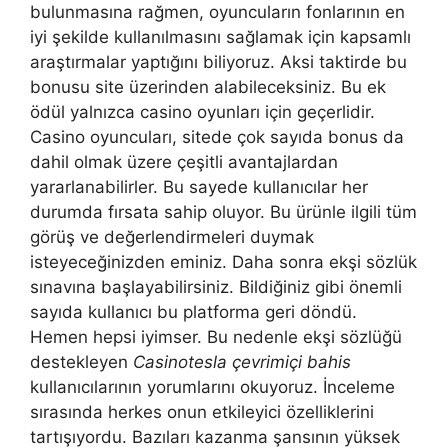
bulunmasına rağmen, oyuncuların fonlarının en
iyi şekilde kullanılmasını sağlamak için kapsamlı
araştırmalar yaptığını biliyoruz. Aksi taktirde bu
bonusu site üzerinden alabileceksiniz. Bu ek
ödül yalnızca casino oyunları için geçerlidir.
Casino oyuncuları, sitede çok sayıda bonus da
dahil olmak üzere çeşitli avantajlardan
yararlanabilirler. Bu sayede kullanıcılar her
durumda fırsata sahip oluyor. Bu ürünle ilgili tüm
görüş ve değerlendirmeleri duymak
isteyeceğinizden eminiz. Daha sonra ekşi sözlük
sınavına başlayabilirsiniz. Bildiğiniz gibi önemli
sayıda kullanıcı bu platforma geri döndü.
Hemen hepsi iyimser. Bu nedenle ekşi sözlüğü
destekleyen
Casinotesla çevrimiçi bahis
kullanıcılarının yorumlarını okuyoruz. İnceleme
sırasında herkes onun etkileyici özelliklerini
tartışıyordu. Bazıları kazanma şansının yüksek