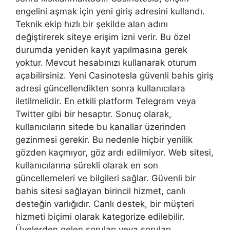
engelini aşmak için yeni giriş adresini kullandı.
Teknik ekip hızlı bir şekilde alan adını
değiştirerek siteye erişim izni verir. Bu özel
durumda yeniden kayıt yapılmasına gerek
yoktur. Mevcut hesabınızı kullanarak oturum
açabilirsiniz. Yeni Casinotesla güvenli bahis giriş
adresi güncellendikten sonra kullanıcılara
iletilmelidir. En etkili platform Telegram veya
Twitter gibi bir hesaptır. Sonuç olarak,
kullanıcıların sitede bu kanallar üzerinden
gezinmesi gerekir. Bu nedenle hiçbir yenilik
gözden kaçmıyor, göz ardı edilmiyor. Web sitesi,
kullanıcılarına sürekli olarak en son
güncellemeleri ve bilgileri sağlar. Güvenli bir
bahis sitesi sağlayan birincil hizmet, canlı
desteğin varlığıdır. Canlı destek, bir müşteri
hizmeti biçimi olarak kategorize edilebilir.
Üyelerden gelen soruları veya soruları