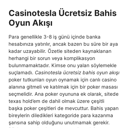
Casinotesla Ücretsiz Bahis
Oyun Akışı
Para genellikle 3-8 iş günü içinde banka
hesabınıza yatırılır, ancak bazen bu süre bir aya
kadar uzayabilir. Özetle siteden kaynaklanan
herhangi bir sorun veya komplikasyon
bulunmamaktadır. Kimse onu yalan söylemekle
suçlamadı.
Casinotesla ücretsiz bahis oyun akışı
poker tutkunları oyun oynamak için canlı casino
alanına gitmeli ve katılmak için bir poker masası
seçmelidir. Ana poker oyununa ek olarak, sitede
texas hold’em de dahil olmak üzere çeşitli
başka poker çeşitleri de mevcuttur. Bahis yapan
bireylerin diledikleri kategoride para kazanma
şansına sahip olduğunu unutmamak gerekir.