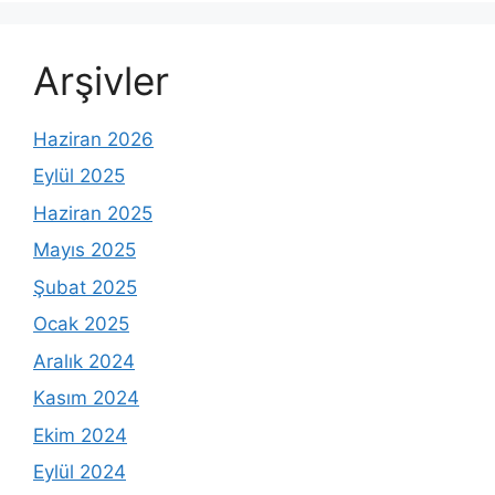
Arşivler
Haziran 2026
Eylül 2025
Haziran 2025
Mayıs 2025
Şubat 2025
Ocak 2025
Aralık 2024
Kasım 2024
Ekim 2024
Eylül 2024