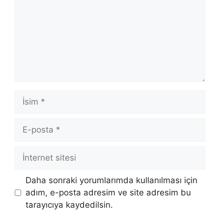
İsim
E-
posta
İnternet
sitesi
Daha sonraki yorumlarımda kullanılması için
adım, e-posta adresim ve site adresim bu
tarayıcıya kaydedilsin.