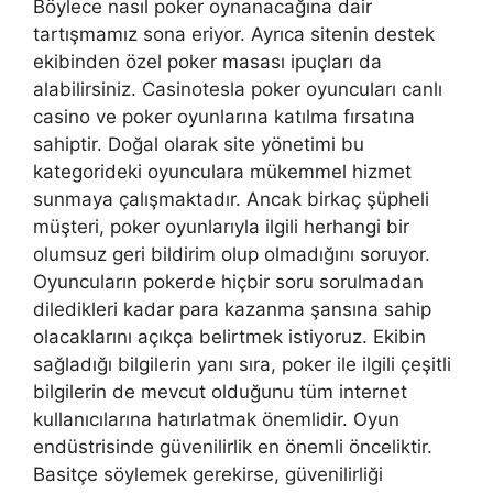
Böylece nasıl poker oynanacağına dair
tartışmamız sona eriyor. Ayrıca sitenin destek
ekibinden özel poker masası ipuçları da
alabilirsiniz. Casinotesla poker oyuncuları canlı
casino ve poker oyunlarına katılma fırsatına
sahiptir. Doğal olarak site yönetimi bu
kategorideki oyunculara mükemmel hizmet
sunmaya çalışmaktadır. Ancak birkaç şüpheli
müşteri, poker oyunlarıyla ilgili herhangi bir
olumsuz geri bildirim olup olmadığını soruyor.
Oyuncuların pokerde hiçbir soru sorulmadan
diledikleri kadar para kazanma şansına sahip
olacaklarını açıkça belirtmek istiyoruz. Ekibin
sağladığı bilgilerin yanı sıra, poker ile ilgili çeşitli
bilgilerin de mevcut olduğunu tüm internet
kullanıcılarına hatırlatmak önemlidir. Oyun
endüstrisinde güvenilirlik en önemli önceliktir.
Basitçe söylemek gerekirse, güvenilirliği