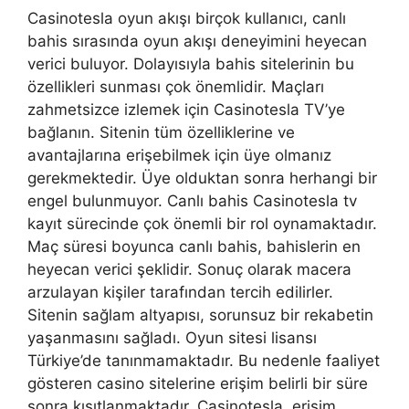
Casinotesla oyun akışı birçok kullanıcı, canlı
bahis sırasında oyun akışı deneyimini heyecan
verici buluyor. Dolayısıyla bahis sitelerinin bu
özellikleri sunması çok önemlidir. Maçları
zahmetsizce izlemek için Casinotesla TV’ye
bağlanın. Sitenin tüm özelliklerine ve
avantajlarına erişebilmek için üye olmanız
gerekmektedir. Üye olduktan sonra herhangi bir
engel bulunmuyor. Canlı bahis Casinotesla tv
kayıt sürecinde çok önemli bir rol oynamaktadır.
Maç süresi boyunca canlı bahis, bahislerin en
heyecan verici şeklidir. Sonuç olarak macera
arzulayan kişiler tarafından tercih edilirler.
Sitenin sağlam altyapısı, sorunsuz bir rekabetin
yaşanmasını sağladı. Oyun sitesi lisansı
Türkiye’de tanınmamaktadır. Bu nedenle faaliyet
gösteren casino sitelerine erişim belirli bir süre
sonra kısıtlanmaktadır. Casinotesla, erişim