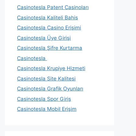
Casinotesla Patent Casinoları
Casinotesla Kaliteli Bahis
Casinotesla Casino Erişimi
Casinotesla Üye Girişi
Casinotesla Şifre Kurtarma
Casinotesla
Casinotesla Krupiye Hizmeti
Casinotesla Site Kalitesi
Casinotesla Grafik Oyunları
Casinotesla Spor Giriş
Casinotesla Mobil Erişim