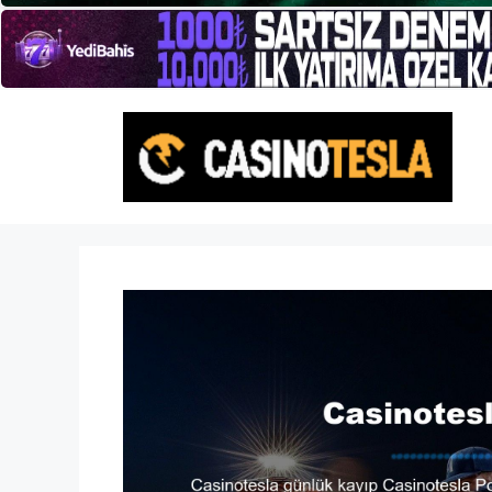
İçeriğe
atla