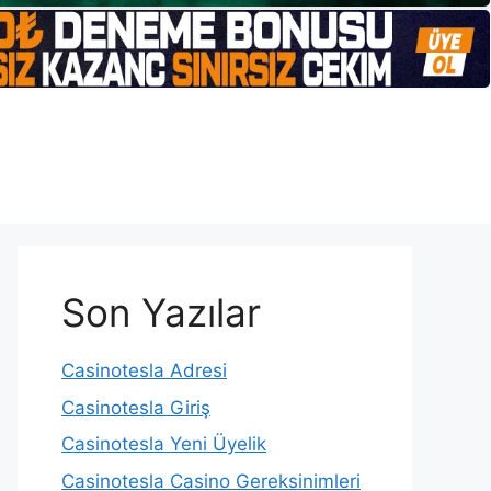
Son Yazılar
Casinotesla Adresi
Casinotesla Giriş
Casinotesla Yeni Üyelik
Casinotesla Casino Gereksinimleri