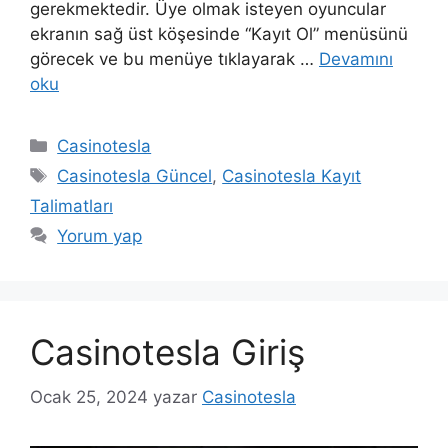
gerekmektedir. Üye olmak isteyen oyuncular
ekranın sağ üst köşesinde “Kayıt Ol” menüsünü
görecek ve bu menüye tıklayarak …
Devamını
oku
Kategoriler
Casinotesla
Etiketler
Casinotesla Güncel
,
Casinotesla Kayıt
Talimatları
Yorum yap
Casinotesla Giriş
Ocak 25, 2024
yazar
Casinotesla