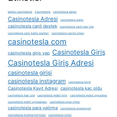
adresi casinotesla
Casinotesla
casinotesla adres
Casinotesla Adresi
casinotesla bahis
casinotesla canli destek
casinotesla canli maç izle
casinotesla canlı bahis oranları
casinotesla casino sitesi
casinotesla com
Casinotesla Giriş
casinotesla giris yap
Casinotesla Giriş Adresi
casinotesla girişi
casinotesla instagram
casinotesla kayit
Casinotesla Kayıt Adresi
casinotesla kaç oldu
casinotesla maç izle
casinotesla mobil giriş
casinotesla mobil uygulama
casinotesla mobil uygulaması
casinotesla oyun sitesi
casinotesla para yatirma
casinotesla promosyon
casinotesla promosyon kodu
casinotesla sitesi