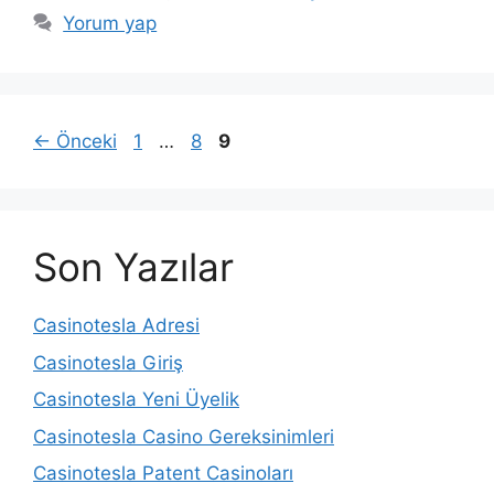
Yorum yap
Sayfa
Sayfa
Sayfa
←
Önceki
1
…
8
9
Son Yazılar
Casinotesla Adresi
Casinotesla Giriş
Casinotesla Yeni Üyelik
Casinotesla Casino Gereksinimleri
Casinotesla Patent Casinoları