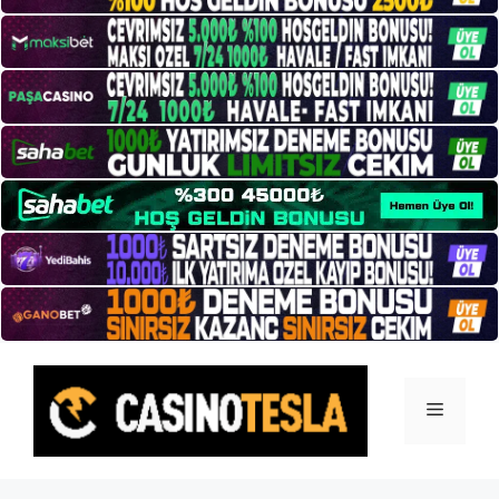
İçeriğe
atla
Menü