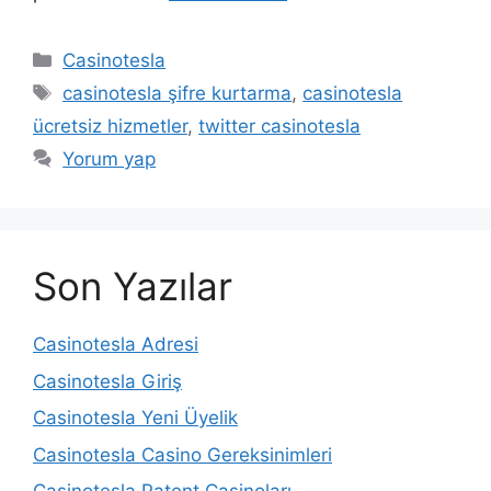
Kategoriler
Casinotesla
Etiketler
casinotesla şifre kurtarma
,
casinotesla
ücretsiz hizmetler
,
twitter casinotesla
Yorum yap
Son Yazılar
Casinotesla Adresi
Casinotesla Giriş
Casinotesla Yeni Üyelik
Casinotesla Casino Gereksinimleri