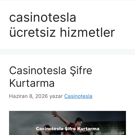
casinotesla
ücretsiz hizmetler
Casinotesla Şifre
Kurtarma
Haziran 8, 2026
yazar
Casinotesla