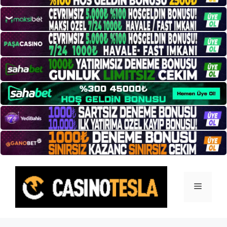
İçeriğe
atla
Menü