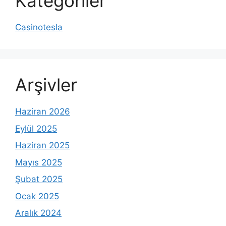
Kategoriler
Casinotesla
Arşivler
Haziran 2026
Eylül 2025
Haziran 2025
Mayıs 2025
Şubat 2025
Ocak 2025
Aralık 2024