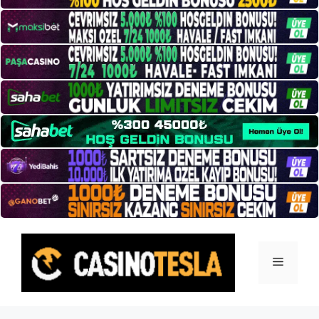
İçeriğe
atla
Menü