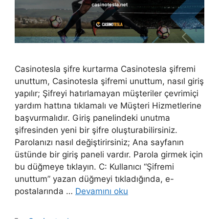
Casinotesla şifre kurtarma Casinotesla şifremi
unuttum, Casinotesla şifremi unuttum, nasıl giriş
yapılır; Şifreyi hatırlamayan müşteriler çevrimiçi
yardım hattına tıklamalı ve Müşteri Hizmetlerine
başvurmalıdır. Giriş panelindeki unutma
şifresinden yeni bir şifre oluşturabilirsiniz.
Parolanızı nasıl değiştirirsiniz; Ana sayfanın
üstünde bir giriş paneli vardır. Parola girmek için
bu düğmeye tıklayın. C: Kullanıcı “Şifremi
unuttum” yazan düğmeyi tıkladığında, e-
postalarında …
Devamını oku