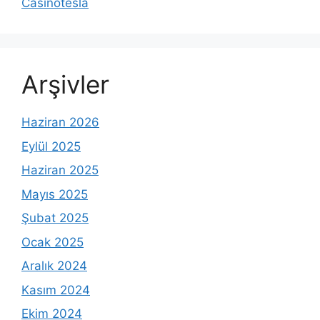
Casinotesla
Arşivler
Haziran 2026
Eylül 2025
Haziran 2025
Mayıs 2025
Şubat 2025
Ocak 2025
Aralık 2024
Kasım 2024
Ekim 2024