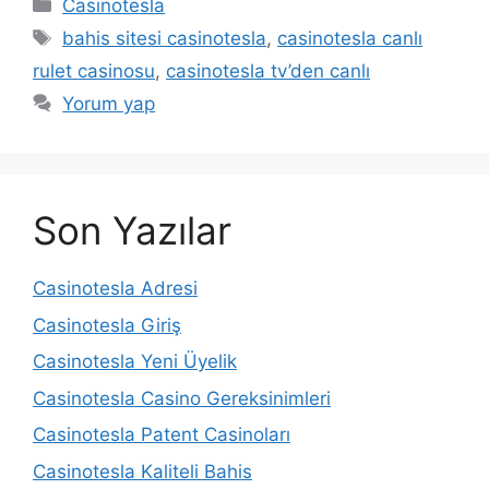
Kategoriler
Casinotesla
Etiketler
bahis sitesi casinotesla
,
casinotesla canlı
rulet casinosu
,
casinotesla tv’den canlı
Yorum yap
Son Yazılar
Casinotesla Adresi
Casinotesla Giriş
Casinotesla Yeni Üyelik
Casinotesla Casino Gereksinimleri
Casinotesla Patent Casinoları
Casinotesla Kaliteli Bahis