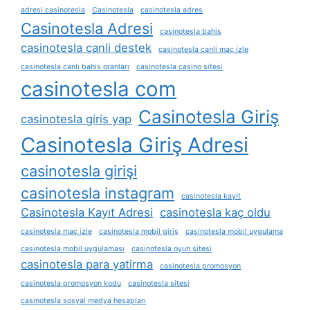
adresi casinotesla
Casinotesla
casinotesla adres
Casinotesla Adresi
casinotesla bahis
casinotesla canli destek
casinotesla canli maç izle
casinotesla canlı bahis oranları
casinotesla casino sitesi
casinotesla com
Casinotesla Giriş
casinotesla giris yap
Casinotesla Giriş Adresi
casinotesla girişi
casinotesla instagram
casinotesla kayit
Casinotesla Kayıt Adresi
casinotesla kaç oldu
casinotesla maç izle
casinotesla mobil giriş
casinotesla mobil uygulama
casinotesla mobil uygulaması
casinotesla oyun sitesi
casinotesla para yatirma
casinotesla promosyon
casinotesla promosyon kodu
casinotesla sitesi
casinotesla sosyal medya hesapları