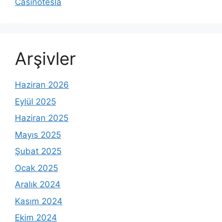
Casinotesla
Arşivler
Haziran 2026
Eylül 2025
Haziran 2025
Mayıs 2025
Şubat 2025
Ocak 2025
Aralık 2024
Kasım 2024
Ekim 2024