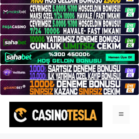
İçeriğe
atla
Menü