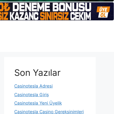
Son Yazılar
Casinotesla Adresi
Casinotesla Giriş
Casinotesla Yeni Üyelik
Casinotesla Casino Gereksinimleri