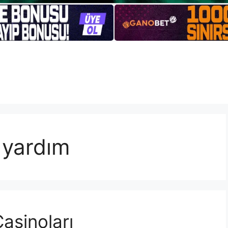
 yardım
asinoları