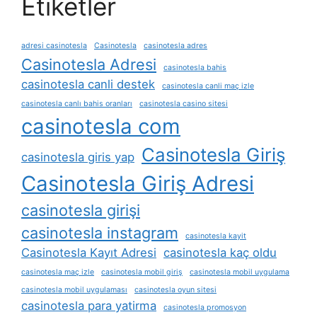
Etiketler
adresi casinotesla
Casinotesla
casinotesla adres
Casinotesla Adresi
casinotesla bahis
casinotesla canli destek
casinotesla canli maç izle
casinotesla canlı bahis oranları
casinotesla casino sitesi
casinotesla com
Casinotesla Giriş
casinotesla giris yap
Casinotesla Giriş Adresi
casinotesla girişi
casinotesla instagram
casinotesla kayit
Casinotesla Kayıt Adresi
casinotesla kaç oldu
casinotesla maç izle
casinotesla mobil giriş
casinotesla mobil uygulama
casinotesla mobil uygulaması
casinotesla oyun sitesi
casinotesla para yatirma
casinotesla promosyon