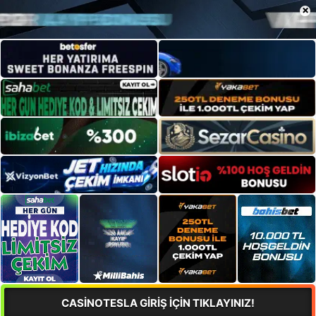
×
CASİNOTESLA GİRİŞ İÇİN TIKLAYINIZ!