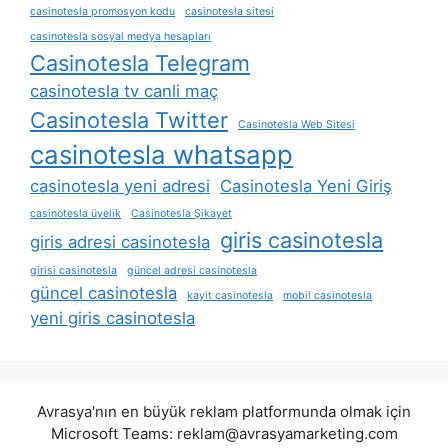
casinotesla promosyon kodu
casinotesla sitesi
casinotesla sosyal medya hesapları
Casinotesla Telegram
casinotesla tv canli maç
Casinotesla Twitter
Casinotesla Web Sitesi
casinotesla whatsapp
casinotesla yeni adresi
Casinotesla Yeni Giriş
casinotesla üyelik
Casinotesla Şikayet
giris casinotesla
giris adresi casinotesla
girisi casinotesla
güncel adresi casinotesla
güncel casinotesla
kayit casinotesla
mobil casinotesla
yeni giris casinotesla
Avrasya'nın en büyük reklam platformunda olmak için
Microsoft Teams:
reklam@avrasyamarketing.com