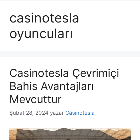
casinotesla
oyuncuları
Casinotesla Çevrimiçi
Bahis Avantajları
Mevcuttur
Şubat 28, 2024
yazar
Casinotesla