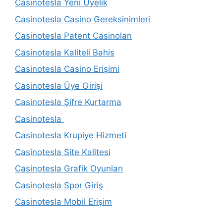
Casinotesla Yeni Üyelik
Casinotesla Casino Gereksinimleri
Casinotesla Patent Casinoları
Casinotesla Kaliteli Bahis
Casinotesla Casino Erişimi
Casinotesla Üye Girişi
Casinotesla Şifre Kurtarma
Casinotesla
Casinotesla Krupiye Hizmeti
Casinotesla Site Kalitesi
Casinotesla Grafik Oyunları
Casinotesla Spor Giriş
Casinotesla Mobil Erişim