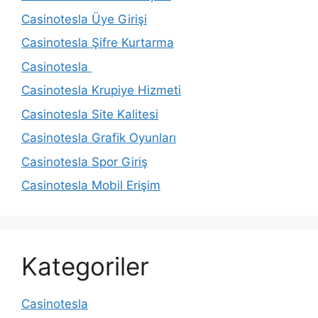
Casinotesla Üye Girişi
Casinotesla Şifre Kurtarma
Casinotesla
Casinotesla Krupiye Hizmeti
Casinotesla Site Kalitesi
Casinotesla Grafik Oyunları
Casinotesla Spor Giriş
Casinotesla Mobil Erişim
Kategoriler
Casinotesla