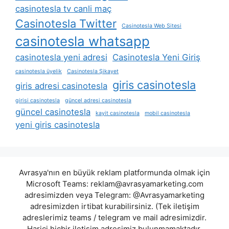
casinotesla tv canli maç
Casinotesla Twitter
Casinotesla Web Sitesi
casinotesla whatsapp
casinotesla yeni adresi
Casinotesla Yeni Giriş
casinotesla üyelik
Casinotesla Şikayet
giris casinotesla
giris adresi casinotesla
girisi casinotesla
güncel adresi casinotesla
güncel casinotesla
kayit casinotesla
mobil casinotesla
yeni giris casinotesla
Avrasya'nın en büyük reklam platformunda olmak için
Microsoft Teams:
reklam@avrasyamarketing.com
adresimizden veya Telegram: @Avrasyamarketing
adresimizden irtibat kurabilirsiniz. (Tek iletişim
adreslerimiz teams / telegram ve mail adresimizdir.
Harici hiçbir iletişim adresimiz bulunmamaktadır.