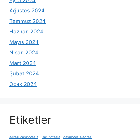
Eylül 2024
Ağustos 2024
Temmuz 2024
Haziran 2024
Mayıs 2024
Nisan 2024
Mart 2024
Şubat 2024
Ocak 2024
Etiketler
adresi casinotesla
Casinotesla
casinotesla adres