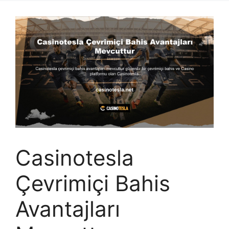
Casinotesla
Çevrimiçi Bahis
Avantajları