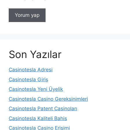
Son Yazılar
Casinotesla Adresi
Casinotesla Giriş
Casinotesla Yeni Üyelik
Casinotesla Casino Gereksinimleri
Casinotesla Patent Casinoları
Casinotesla Kaliteli Bahis
Casinotesla Casino Erişimi