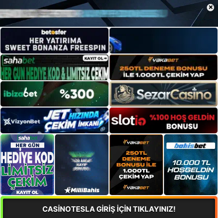
×
CASİNOTESLA GİRİŞ İÇİN TIKLAYINIZ!