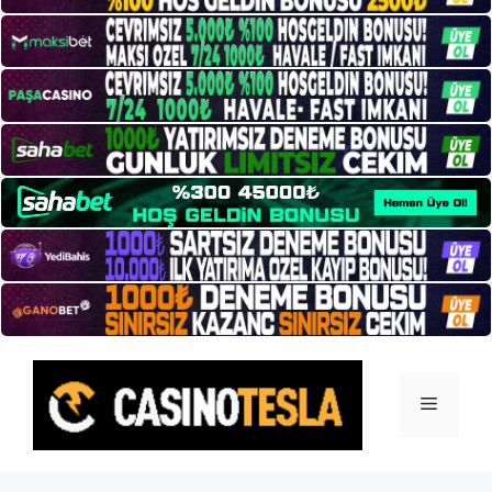
İçeriğe
atla
Menü