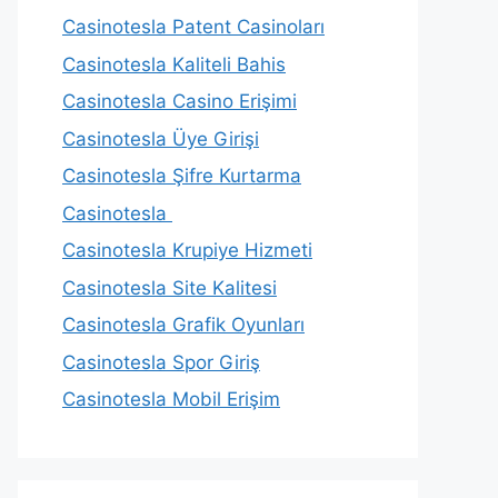
Casinotesla Patent Casinoları
Casinotesla Kaliteli Bahis
Casinotesla Casino Erişimi
Casinotesla Üye Girişi
Casinotesla Şifre Kurtarma
Casinotesla
Casinotesla Krupiye Hizmeti
Casinotesla Site Kalitesi
Casinotesla Grafik Oyunları
Casinotesla Spor Giriş
Casinotesla Mobil Erişim